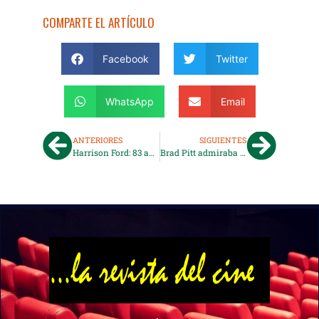
COMPARTE EL ARTÍCULO
Facebook
Twitter
WhatsApp
Email
ANTERIORES
SIGUIENTES
Harrison Ford: 83 años y la mayoría dedicados al cine.
Brad Pitt admiraba a Robert Redford.